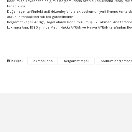
Bodrum gölköyden topladığımız bergamutların özenle kabuklarını kesip, tek te
taneciklidir.
Doğal reçel tarifindeki asit düzenleyici olarak bodrumun yerli limonu (enterdo
durudur, tanecikleri tek tek görebilirsiniz.
Bergamot Reçeli 450gr, Doğal olarak Bodrum-Gümüşlük Lokmacı Ana tarafından 
Lokmacı Ana, 1980 yılında Metin Hakkı AYRAN ve Havva AYRAN tarafından Bodr
Bu ürünün fiyat bilgisi, resim, ürün açıklamalarında ve diğer konularda yet
Görüş ve önerileriniz için teşekkür ederiz.
Etiketler :
lokmacı ana
bergamot reçeli
bodrum bergamot r
Ürün resmi kalitesiz, bozuk veya görüntülenemiyor.
Ürün açıklamasında eksik bilgiler bulunuyor.
Ürün bilgilerinde hatalar bulunuyor.
Ürün fiyatı diğer sitelerden daha pahalı.
Bu ürüne benzer farklı alternatifler olmalı.