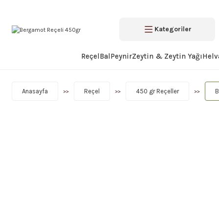
Kategoriler
Reçel
Bal
Peynir
Zeytin & Zeytin Yağı
Helv
Anasayfa
Reçel
450 gr Reçeller
B