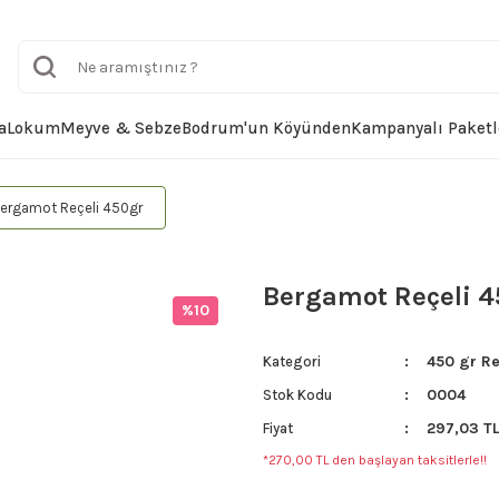
a
Lokum
Meyve & Sebze
Bodrum'un Köyünden
Kampanyalı Paketl
ergamot Reçeli 450gr
Bergamot Reçeli 
%10
450 gr Re
Kategori
0004
Stok Kodu
297,03 T
Fiyat
*270,00 TL den başlayan taksitlerle!!