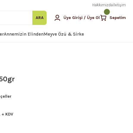
Hakkımızda
İletişim
ARA
Üye Girişi / Üye Ol
Sepetim
er
Annemizin Elinden
Meyve Özü & Sirke
450gr
çeller
L + KDV