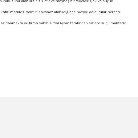
 kokusunu alabilirsiniz. Hafif ve mayhoş bir reçeldir. Çok ve büyük
ir katkı maddesi yoktur. Kavanoz alabildiğince meyve doldurulur. Şerbeti
zırlanmakta ve firma sahibi Erdal Ayran tarafından sizlere sunulmaktadır.