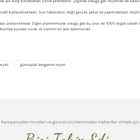
k ipe dizip kuruttuktan sonra şerbetlenir. Çayında olduğu gibi reçelinde de baskın
nat) kullanılmaktadır. Suni tatlandırıcı değil gerçek şeker ile yapılmaktadır. Hiçb
üretilmektedir. Diğer ürünlerimizde olduğu gibi bu ürün de %100 doğal olarak ha
um'da kurulan sıcak ve samimi bir aile işletmesidir.
ersiz gördüğünüz noktaları öneri formunu kullanarak tarafımıza iletebilirsiniz.
Ürün hakkında henüz soru sorulmamış.
Sitemize ilk yorumu siz yapın!
Bu ürüne ilk yorumu siz yapın!
eçeli
gümüşlük bergamot reçeli
Deneyimini Paylaş
Yorum Yaz
Soru Sor
Kampanyalarımızdan ve güncel ürünlerimizden haberdar olmak için
Bizi Takip Edin