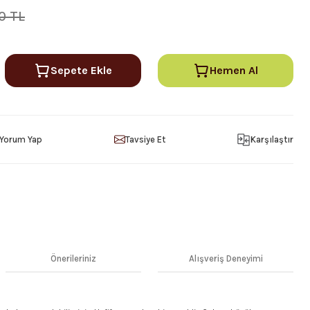
0 TL
Sepete Ekle
Hemen Al
Yorum Yap
Tavsiye Et
Karşılaştır
Önerileriniz
Alışveriş Deneyimi