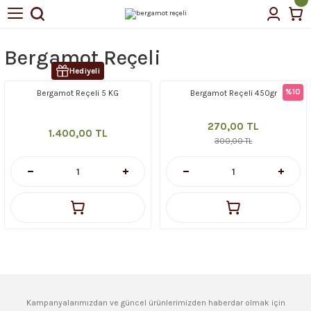
Geri Dön
Geri Dön
Bergamot Reçeli
tin Yağı
Hediyeli
%10
Bergamot Reçeli 5 KG
Bergamot Reçeli 450gr
çellerimiz
270,00 TL
1.400,00 TL
300,00 TL
Kampanyalarımızdan ve güncel ürünlerimizden haberdar olmak için