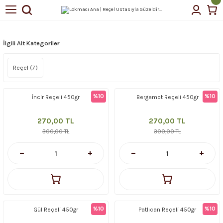
Geri Dön
Geri Dön
tin Yağı
İlgili Alt Kategoriler
Reçel
(7)
çellerimiz
%10
%10
İncir Reçeli 450gr
Bergamot Reçeli 450gr
270,00 TL
270,00 TL
300,00 TL
300,00 TL
%10
%10
Gül Reçeli 450gr
Patlıcan Reçeli 450gr