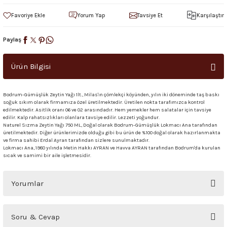
Yorum Yap
Tavsiye Et
Karşılaştır
Paylaş
Ürün Bilgisi
Bodrum-Gümüşlük Zeytin Yağı 1lt., Milas'ın çömlekçi köyünden, yılın iki döneminde taş baskı
soğuk sıkım olarak firmamıza özel üretilmektedir. Üretilen nokta tarafımızca kontrol
edilmektedir. Asitlik oranı 06 ve 02 arasındadır. Hem yemekler hem salatalar için tavsiye
edilir. Kalp rahatsızlıkları olanlara tavsiye edilir. Lezzeti yoğundur.
Naturel Sızma Zeytin Yağı 750 ML, Doğal olarak Bodrum-Gümüşlük Lokmacı Ana tarafından
üretilmektedir. Diğer ürünlerimizde olduğu gibi bu ürün de %100 doğal olarak hazırlanmakta
ve firma sahibi Erdal Ayran tarafından sizlere sunulmaktadır.
Lokmacı Ana, 1980 yılında Metin Hakkı AYRAN ve Havva AYRAN tarafından Bodrum'da kurulan
sıcak ve samimi bir aile işletmesidir.
Yorumlar
Bu ürüne ilk yorumu siz yapın!
Soru & Cevap