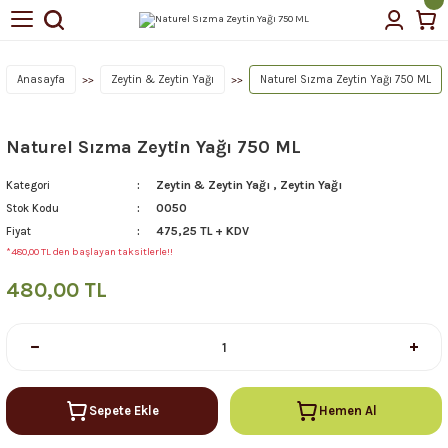
Geri Dön
Geri Dön
tin Yağı
Anasayfa
Zeytin & Zeytin Yağı
Naturel Sızma Zeytin Yağı 750 ML
Naturel Sızma Zeytin Yağı 750 ML
çellerimiz
Zeytin & Zeytin Yağı
,
Zeytin Yağı
Kategori
0050
Stok Kodu
475,25 TL + KDV
Fiyat
*480,00 TL den başlayan taksitlerle!!
480,00 TL
Sepete Ekle
Hemen Al