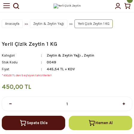
Geri Dön
Geri Dön
tin Yağı
Anasayfa
Zeytin & Zeytin Yağı
Yerli Çizik Zeytin 1 KG
Yerli Çizik Zeytin 1 KG
çellerimiz
Zeytin & Zeytin Yağı
,
Zeytin
Kategori
0049
Stok Kodu
445,54 TL + KDV
Fiyat
*450,00 TL den başlayan taksitlerle!!
450,00 TL
Sepete Ekle
Hemen Al