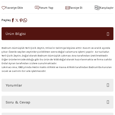
Yorum Yap
Tavsiye Et
Karşılaştır
Paylaş
Ürün Bilgisi
Bodrum-Gümüşlük Yerli Çizik Zeytin, Milas'ın Selimiye köyüne aittir. Kasım ve aralık ayında
çıkar. Özenle seçilen zeytinler çizildikten sonra doğal salamura işlemi yapılır. Az tuzludur.
Yerli Çizik Zeytin, Doğal olarak Bodrum-Gümüşlük Lokmacı Ana tarafından üretilmektedir.
Diğer ürünlerimizde olduğu gibi bu ürün de %100 doğal olarak hazırlanmakta ve firma sahibi
Erdal Ayran tarafından sizlere sunulmaktadır.
Lokmacı Ana, 1980 yılında Metin Hakkı AYRAN ve Havva AYRAN tarafından Bodrum'da kurulan
sıcak ve samimi bir aile işletmesidir.
Yorumlar
Bu ürüne ilk yorumu siz yapın!
Soru & Cevap