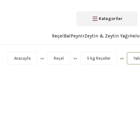
Kategoriler
Reçel
Bal
Peynir
Zeytin & Zeytin Yağı
Helv
Anasayfa
Reçel
5 kg Reçeller
Yab