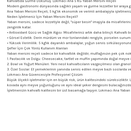
Kahvaltıda Gurme Dokunuş: Lokmacı Ana 5 KG Yaban Mersini Reçeli
Modern gastronomi dünyasında sağlıklı yaşam ve gurme lezzetler bir araya gel
Ana Yaban Mersini Reçeli, 5 kg’lık ekonomik ve verimli ambalajıyla işletmeniz
Neden İşletmeniz İçin Yaban Mersini Reçeli?
Yaban mersini, sadece lezzetiyle değil, "süper besin" imajıyla da misafirler
zenginlik katar.
• Antioxidant Gücü ve Sağlık Algısı: Misafirleriniz artık daha bilinçli. Kahvalt
• Görsel Estetik: Derin mürdüm ve mor tonlarındaki rengiyle, porselen sunumla
• Yüksek Verimlilik: 5 kg'lık dayanıklı ambalajlar, yoğun servis sirkülasyonuna
Şefler İçin Çok Yönlü Kullanım Alanları
Yaban mersini reçeli sadece bir kahvaltılık değildir; mutfağınızın pek çok no
1. Pastacılık ve Dolgu: Cheesecake, tartlet ve muffin yapımında doğal meyv
2. Bowl ve Yoğurt Menüleri: Yeni nesil kahvaltıcıların vazgeçilmesi olan granola
3. Özel Soslar: Et yemeklerinin yanında servis edilen meyve bazlı soslarda vey
Lokmacı Ana Güvencesiyle Profesyonel Çözüm
Büyük ölçekli işletmeler için en büyük risk, ürün kalitesindeki süreksizliktir
kovada aynı meyve yoğunluğunu ve aynı ideal şeker dengesini bulacağınızdan
İşletmenizin kahvaltı kalitesini bir üst basamağa taşıyın. Lokmacı Ana Yaban Me
Bu ürünün fiyat bilgisi, resim, ürün açıklamalarında ve diğer konularda yet
Görüş ve önerileriniz için teşekkür ederiz.
Ürün resmi kalitesiz, bozuk veya görüntülenemiyor.