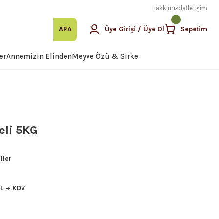
Hakkımızda
İletişim
ARA
Üye Girişi / Üye Ol
Sepetim
er
Annemizin Elinden
Meyve Özü & Sirke
eli 5KG
ller
TL + KDV