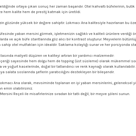
diğinde ortaya çıkan sonuç her zaman başarıdır. Otel kahvaltı büfelerinin, butik
e hem kalite hem de prestij katmak için üretildi.
inizin gözünde yüksek bir değere sahiptir. Lokmacı Ana kalitesiyle hazırlanan bu ö
ı büfesinde yaban mersini görmek, işletmenizin sağlıklı ve kaliteli ürünlere verdiği 
rda ve açık büfe stantlarında göz alıcı bir kontrast oluşturur. Meyvelerin bütünl
 sahip otel mutfakları için idealdir. Saklama kolaylığı sunar ve her porsiyonda stan
ktasında maliyeti düşüren ve kaliteyi artıran bir yardımcı malzemedir:
e içeriği sayesinde hem dolgu hem de topping (üst süsleme) olarak mükemmel son
 ve yoğurt kaselerinde, doğal bir tatlandırıcı ve renk kaynağı olarak kullanılabilir.
a salata soslarında şeflerin yaratıcılığını destekleyen bir bileşendir.
. Lokmacı Ana olarak, mevsiminde toplanan en iyi yaban mersinlerini, geleneksel yönt
 emin olabilirsiniz.
rsini Reçeli ile misafirlerinize sıradan bir tatlı değil, bir meyve şöleni sunun.
ersiz gördüğünüz noktaları öneri formunu kullanarak tarafımıza iletebilirsiniz.
Ürün hakkında henüz soru sorulmamış.
Sitemize ilk yorumu siz yapın!
Bu ürüne ilk yorumu siz yapın!
Deneyimini Paylaş
Yorum Yaz
Soru Sor