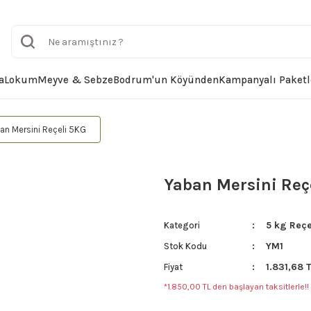
a
Lokum
Meyve & Sebze
Bodrum'un Köyünden
Kampanyalı Paketl
an Mersini Reçeli 5KG
Yaban Mersini Reç
5 kg Reçe
Kategori
YM1
Stok Kodu
1.831,68 
Fiyat
*1.850,00 TL den başlayan taksitlerle!!