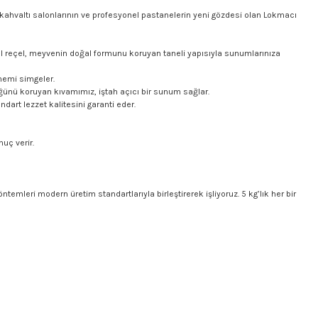
 kahvaltı salonlarının ve profesyonel pastanelerin yeni gözdesi olan Lokmacı
zel reçel, meyvenin doğal formunu koruyan taneli yapısıyla sunumlarınıza
önemi simgeler.
üğünü koruyan kıvamımız, iştah açıcı bir sunum sağlar.
dart lezzet kalitesini garanti eder.
uç verir.
emleri modern üretim standartlarıyla birleştirerek işliyoruz. 5 kg’lık her bir