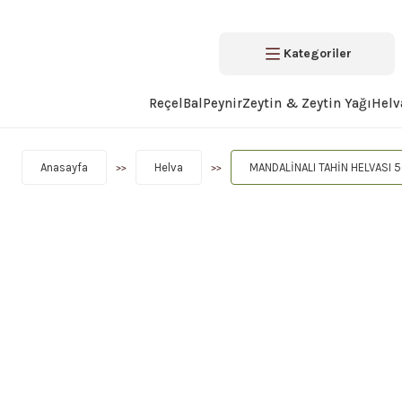
Kategoriler
Reçel
Bal
Peynir
Zeytin & Zeytin Yağı
Helv
Anasayfa
Helva
MANDALİNALI TAHİN HELVASI 