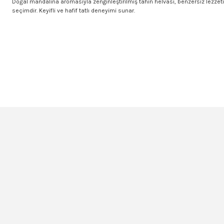
Doğal mandalina aromasıyla zenginleştirilmiş tahin helvası, benzersiz lezzeti 
seçimdir. Keyifli ve hafif tatlı deneyimi sunar.
Bu ürünün fiyat bilgisi, resim, ürün açıklamalarında ve diğer konularda yet
Görüş ve önerileriniz için teşekkür ederiz.
Ürün resmi kalitesiz, bozuk veya görüntülenemiyor.
Ürün açıklamasında eksik bilgiler bulunuyor.
Ürün bilgilerinde hatalar bulunuyor.
Ürün fiyatı diğer sitelerden daha pahalı.
Bu ürüne benzer farklı alternatifler olmalı.