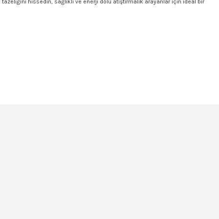
liğini hissedin, sağlıklı ve enerji dolu atıştırmalık arayanlar için ideal bir