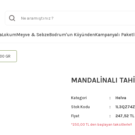
a
Lokum
Meyve & Sebze
Bodrum'un Köyünden
Kampanyalı Paketl
500 GR
MANDALİNALI TAHİ
Helva
Kategori
1L3QZ74
Stok Kodu
247,52 TL
Fiyat
*250,00 TL den başlayan taksitlerle!!