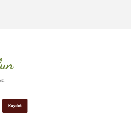
lun
iz.
Kaydet