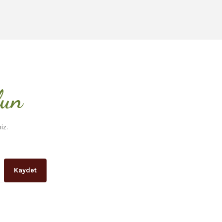
lun
iz.
Kaydet