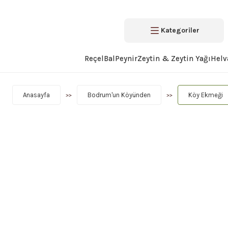
Kategoriler
Reçel
Bal
Peynir
Zeytin & Zeytin Yağı
Helv
Anasayfa
Bodrum'un Köyünden
Köy Ekmeği