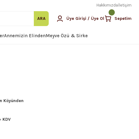
Hakkımızda
İletişim
ARA
Üye Girişi / Üye Ol
Sepetim
er
Annemizin Elinden
Meyve Özü & Sirke
n Köyünden
 + KDV