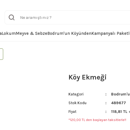
a
Lokum
Meyve & Sebze
Bodrum'un Köyünden
Kampanyalı Paketl
Köy Ekmeği
Bodrum'u
Kategori
489677
Stok Kodu
118,81 TL
Fiyat
*120,00 TL den başlayan taksitlerle!!