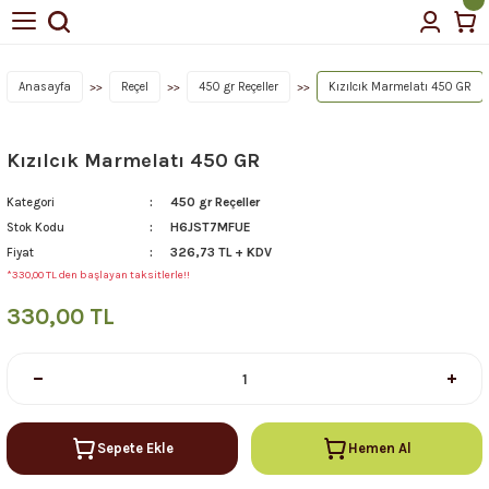
Geri Dön
Geri Dön
tin Yağı
Anasayfa
Reçel
450 gr Reçeller
Kızılcık Marmelatı 450 GR
Kızılcık Marmelatı 450 GR
çellerimiz
450 gr Reçeller
Kategori
H6JST7MFUE
Stok Kodu
326,73 TL + KDV
Fiyat
*330,00 TL den başlayan taksitlerle!!
330,00 TL
Sepete Ekle
Hemen Al