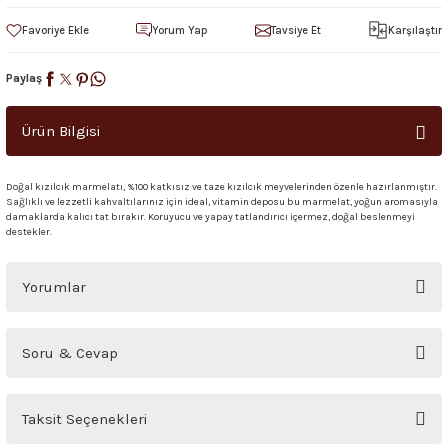
Yorum Yap
Tavsiye Et
Karşılaştır
Paylaş
Ürün Bilgisi
Doğal kızılcık marmelatı, %100 katkısız ve taze kızılcık meyvelerinden özenle hazırlanmıştır.
Sağlıklı ve lezzetli kahvaltılarınız için ideal, vitamin deposu bu marmelat, yoğun aromasıyla
damaklarda kalıcı tat bırakır. Koruyucu ve yapay tatlandırıcı içermez, doğal beslenmeyi
destekler.
Yorumlar
Bu ürüne ilk yorumu siz yapın!
Soru & Cevap
Yorum Yaz
Ürün hakkında henüz soru sorulmamış.
Taksit Seçenekleri