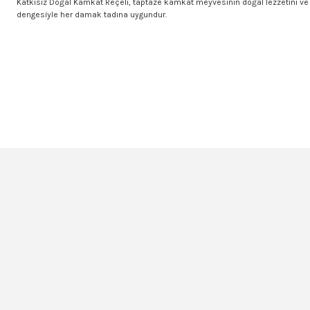
Katkısız Doğal Kamkat Reçeli, taptaze kamkat meyvesinin doğal lezzetini ve arom
dengesiyle her damak tadına uygundur.
Bu ürünün fiyat bilgisi, resim, ürün açıklamalarında ve diğer konularda yet
Görüş ve önerileriniz için teşekkür ederiz.
Ürün resmi kalitesiz, bozuk veya görüntülenemiyor.
Ürün açıklamasında eksik bilgiler bulunuyor.
Ürün bilgilerinde hatalar bulunuyor.
Ürün fiyatı diğer sitelerden daha pahalı.
Bu ürüne benzer farklı alternatifler olmalı.