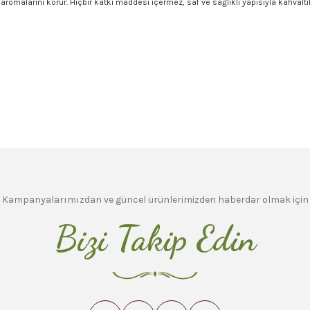
alarını korur. Hiçbir katkı maddesi içermez, saf ve sağlıklı yapısıyla kahvaltıları
ersiz gördüğünüz noktaları öneri formunu kullanarak tarafımıza iletebilirsiniz.
Ürün hakkında henüz soru sorulmamış.
Sitemize ilk yorumu siz yapın!
Bu ürüne ilk yorumu siz yapın!
Deneyimini Paylaş
Yorum Yaz
Soru Sor
Kampanyalarımızdan ve güncel ürünlerimizden haberdar olmak için
Bizi Takip Edin
Gönder