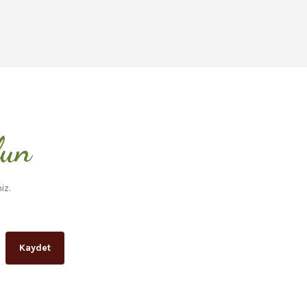
lun
iz.
Kaydet