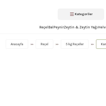
Kategoriler
Reçel
Bal
Peynir
Zeytin & Zeytin Yağı
Helv
Anasayfa
Reçel
5 kg Reçeller
Kam