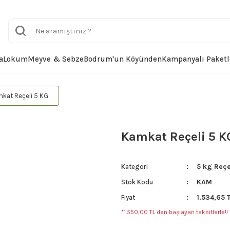
a
Lokum
Meyve & Sebze
Bodrum'un Köyünden
Kampanyalı Paketl
kat Reçeli 5 KG
Kamkat Reçeli 5 K
5 kg Reçe
Kategori
KAM
Stok Kodu
1.534,65 
Fiyat
*1.550,00 TL den başlayan taksitlerle!!