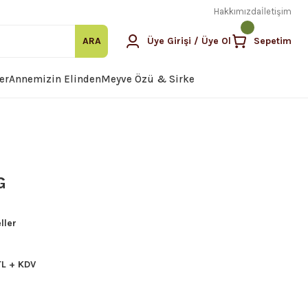
Hakkımızda
İletişim
ARA
Üye Girişi / Üye Ol
Sepetim
er
Annemizin Elinden
Meyve Özü & Sirke
G
ller
TL + KDV