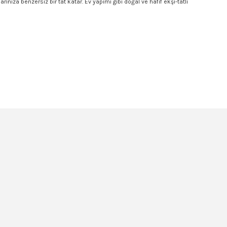
nıza benzersiz bir tat katar. Ev yapımı gibi doğal ve hafif ekşi-tatlı