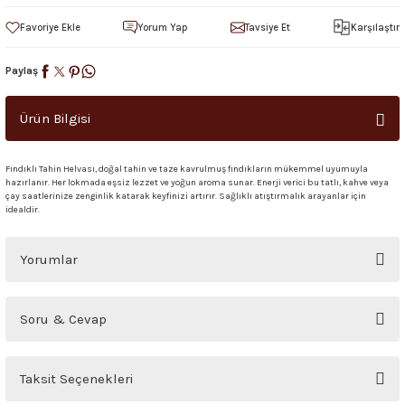
Yorum Yap
Tavsiye Et
Karşılaştır
Paylaş
Ürün Bilgisi
Fındıklı Tahin Helvası, doğal tahin ve taze kavrulmuş fındıkların mükemmel uyumuyla
hazırlanır. Her lokmada eşsiz lezzet ve yoğun aroma sunar. Enerji verici bu tatlı, kahve veya
çay saatlerinize zenginlik katarak keyfinizi artırır. Sağlıklı atıştırmalık arayanlar için
idealdir.
Yorumlar
Bu ürüne ilk yorumu siz yapın!
Soru & Cevap
Yorum Yaz
Ürün hakkında henüz soru sorulmamış.
Taksit Seçenekleri