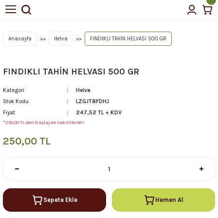
Geri Dön
Geri Dön
tin Yağı
Anasayfa
Helva
FINDIKLI TAHİN HELVASI 500 GR
FINDIKLI TAHİN HELVASI 500 GR
çellerimiz
Helva
Kategori
LZGJT8FDHJ
Stok Kodu
247,52 TL + KDV
Fiyat
*250,00 TL den başlayan taksitlerle!!
250,00 TL
Sepete Ekle
Hemen Al