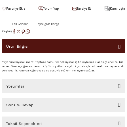
Yorum Yap
Tavsiye Et
Karşılaştır
Hızlı Gönderi
Aynı gün kargo
Paylaş
Ürün Bilgisi
Ev yapımı kıymalı mantı, taptaze hamur ve bol kıymalı iç harcıyla hazırlanan geleneksel bir
lezzet. Özenle yoğrulan hamur, küçük boyutlarda açılıp kıymalı içle doldurulur ve haşlanarak
servis edilir. Yanında yoğurt ve salça sosuyla mükemmel uyum sağlar.
Yorumlar
Bu ürüne ilk yorumu siz yapın!
Soru & Cevap
Yorum Yaz
Ürün hakkında henüz soru sorulmamış.
Taksit Seçenekleri