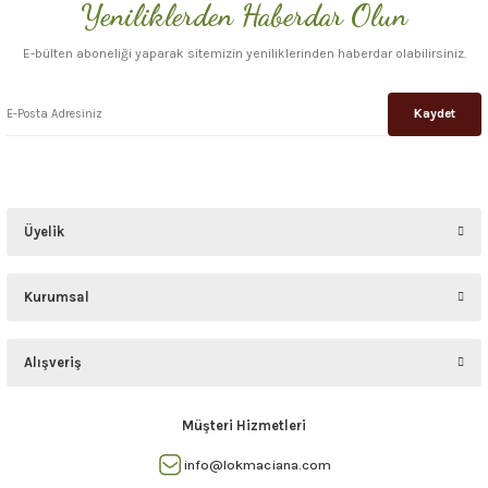
Yeniliklerden Haberdar Olun
Gönder
E-bülten aboneliği yaparak sitemizin yeniliklerinden haberdar olabilirsiniz.
Kaydet
Üyelik
Kurumsal
Alışveriş
Müşteri Hizmetleri
info@lokmaciana.com