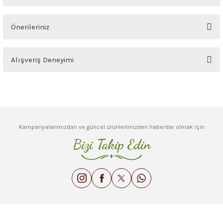
Soru Sor
Önerileriniz
Bu ürünün fiyat bilgisi, resim, ürün açıklamalarında ve diğer konularda
Alışveriş Deneyimi
yetersiz gördüğünüz noktaları öneri formunu kullanarak tarafımıza
iletebilirsiniz.
Görüş ve önerileriniz için teşekkür ederiz.
Sitemize ilk yorumu siz yapın!
Ürün resmi kalitesiz, bozuk veya görüntülenemiyor.
Deneyimini Paylaş
Ürün açıklamasında eksik bilgiler bulunuyor.
Kampanyalarımızdan ve güncel ürünlerimizden haberdar olmak için
Ürün bilgilerinde hatalar bulunuyor.
Bizi Takip Edin
Ürün fiyatı diğer sitelerden daha pahalı.
Bu ürüne benzer farklı alternatifler olmalı.