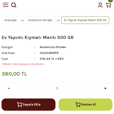
Geri Dön
Geri Dön
tin Yağı
Anasayfa
Annemizin Elinden
Ev Yapımı Kıymalı Mantı 500 GR
Ev Yapımı Kıymalı Mantı 500 GR
çellerimiz
Annemizin Elinden
Kategori
142JS2RWP9
Stok Kodu
376,24 TL + KDV
Fiyat
*380,00 TL den başlayan taksitlerle!!
380,00 TL
Sepete Ekle
Hemen Al