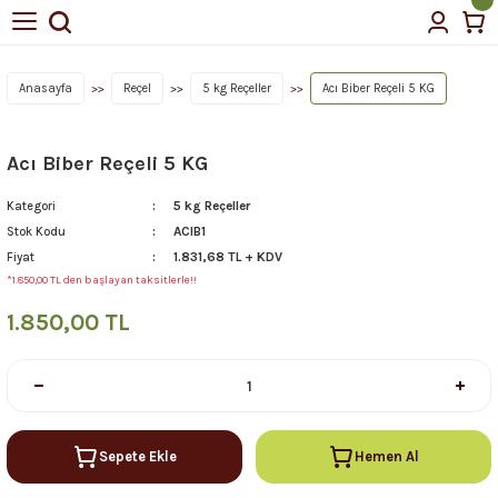
Geri Dön
Geri Dön
tin Yağı
Anasayfa
Reçel
5 kg Reçeller
Acı Biber Reçeli 5 KG
Acı Biber Reçeli 5 KG
çellerimiz
5 kg Reçeller
Kategori
ACIB1
Stok Kodu
1.831,68 TL + KDV
Fiyat
*1.850,00 TL den başlayan taksitlerle!!
1.850,00 TL
Sepete Ekle
Hemen Al