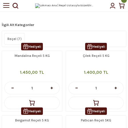
Geri Dön
Geri Dön
tin Yağı
İlgili Alt Kategoriler
Reçel
(7)
Hediyeli
Hediyeli
çellerimiz
Mandalina Reçeli 5 KG
Çilek Reçeli 5 KG
1.450,00 TL
1.400,00 TL
Hediyeli
Hediyeli
Bergamot Reçeli 5 KG
Patlıcan Reçeli 5KG