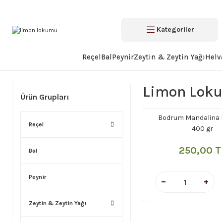
Kategoriler
Reçel
Bal
Peynir
Zeytin & Zeytin Yağı
Helv
Limon Lok
Ürün Grupları
Bodrum Mandalina
Reçel
400 gr
250,00 T
Bal
Peynir
Zeytin & Zeytin Yağı