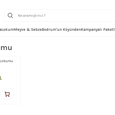
a
Lokum
Meyve & Sebze
Bodrum'un Köyünden
Kampanyalı Paketl
umu
 Lokumu
L