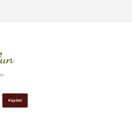
lun
iz.
Kaydet