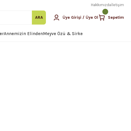
Hakkımızda
İletişim
ARA
Üye Girişi / Üye Ol
Sepetim
er
Annemizin Elinden
Meyve Özü & Sirke