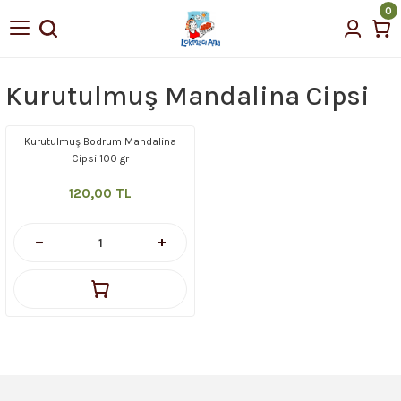
0
Geri Dön
Geri Dön
tin Yağı
Kurutulmuş Mandalina Cipsi
Kurutulmuş Bodrum Mandalina
çellerimiz
Cipsi 100 gr
120,00 TL