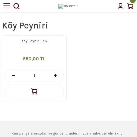
Geri Dön
Geri Dön
Köy Peyniri
tin Yağı
Köy Peyniri 1 KG
çellerimiz
550,00 TL
Kampanyalarımızdan ve güncel ürünlerimizden haberdar olmak için