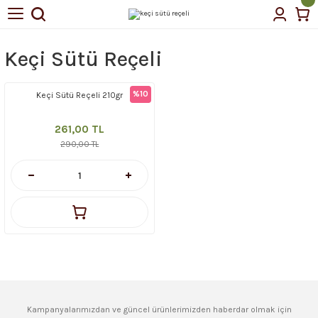
Geri Dön
Geri Dön
Keçi Sütü Reçeli
tin Yağı
%10
Keçi Sütü Reçeli 210gr
çellerimiz
261,00 TL
290,00 TL
Kampanyalarımızdan ve güncel ürünlerimizden haberdar olmak için