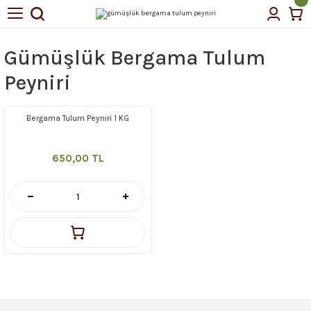
Geri Dön
Geri Dön
Gümüşlük Bergama Tulum
tin Yağı
Peyniri
Bergama Tulum Peyniri 1 KG
çellerimiz
650,00 TL