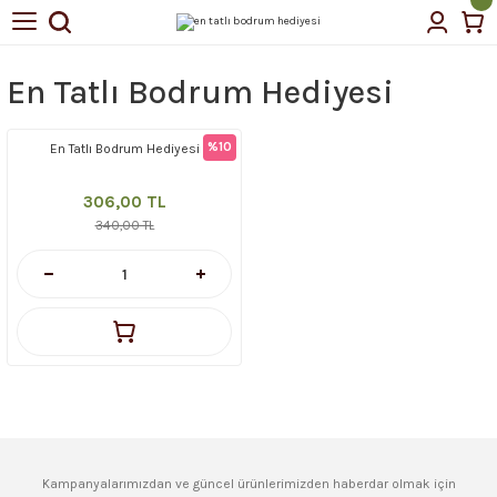
Geri Dön
Geri Dön
En Tatlı Bodrum Hediyesi
tin Yağı
%10
En Tatlı Bodrum Hediyesi
çellerimiz
306,00 TL
340,00 TL
Kampanyalarımızdan ve güncel ürünlerimizden haberdar olmak için