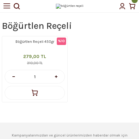
Geri Dön
Geri Dön
Böğürtlen Reçeli
tin Yağı
%10
Böğürtlen Reçeli 450gr
çellerimiz
279,00 TL
310,00 TL
Kampanyalarımızdan ve güncel ürünlerimizden haberdar olmak için