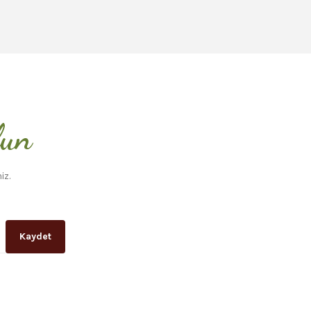
lun
iz.
Kaydet