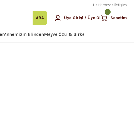
Hakkımızda
İletişim
ARA
Üye Girişi / Üye Ol
Sepetim
er
Annemizin Elinden
Meyve Özü & Sirke