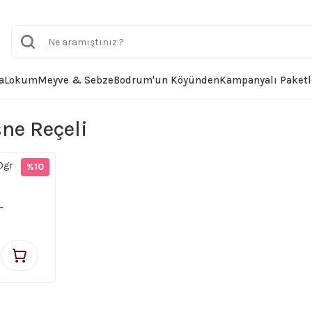
a
Lokum
Meyve & Sebze
Bodrum'un Köyünden
Kampanyalı Paketl
ne Reçeli
0gr
%10
L