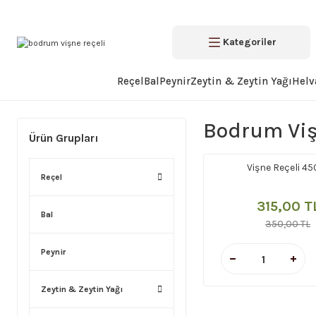
Kategoriler
Reçel
Bal
Peynir
Zeytin & Zeytin Yağı
Helv
Bodrum Viş
Ürün Grupları
Vişne Reçeli 45
Reçel
315,00 T
Bal
350,00 TL
Peynir
Zeytin & Zeytin Yağı