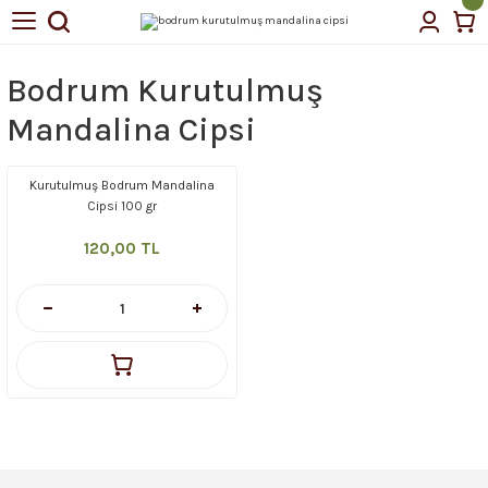
Geri Dön
Geri Dön
Bodrum Kurutulmuş
tin Yağı
Mandalina Cipsi
Kurutulmuş Bodrum Mandalina
çellerimiz
Cipsi 100 gr
120,00 TL