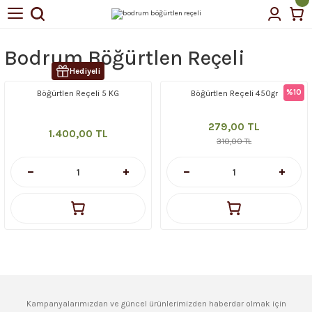
Geri Dön
Geri Dön
Bodrum Böğürtlen Reçeli
tin Yağı
Hediyeli
%10
Böğürtlen Reçeli 5 KG
Böğürtlen Reçeli 450gr
çellerimiz
279,00 TL
1.400,00 TL
310,00 TL
Kampanyalarımızdan ve güncel ürünlerimizden haberdar olmak için