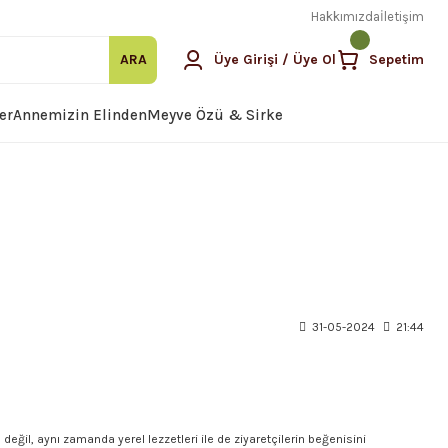
Hakkımızda
İletişim
ARA
Üye Girişi / Üye Ol
Sepetim
er
Annemizin Elinden
Meyve Özü & Sirke
31-05-2024
21:44
e değil, aynı zamanda yerel lezzetleri ile de ziyaretçilerin beğenisini