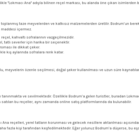
likle "Lokmacı Ana" adıyla bilinen reçel markası, bu alanda öne çıkan isimlerden bi
de toplanmış taze meyvelerden ve katkısız malzemelerden üretilir. Bodrum’un bereke
kı maddesi içermez.
reçel, kahvaltı sofralarının vazgeçilmezidir.
, tatlı severler için harika bir seçenektir.
roması ile dikkat çeker.
ikle kış aylarında sofralara renk katar.
. Bu, meyvelerin özenle seçilmesi, doğal şeker kullanılması ve uzun süre kaynatıl
e tanınmakta ve sevilmektedir. Özellikle Bodrum’a gelen turistler, buradan Lokmacı
atılan bu reçeller, aynı zamanda online satış platformlarında da bulunabilir.
na reçelleri, yerel tatların korunması ve gelecek nesillere aktarılması açısından b
daha fazla kişi tarafından keşfedilmektedir. Eğer yolunuz Bodrum’a düşerse, bu eş