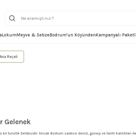
a
Lokum
Meyve & Sebze
Bodrum'un Köyünden
Kampanyalı Paketl
Ana Reçeli
ir Gelenek
lü bir turistik beldesidir. Ancak Bodrum sadece denizi, güneşi ve tarihi kalıntıları il