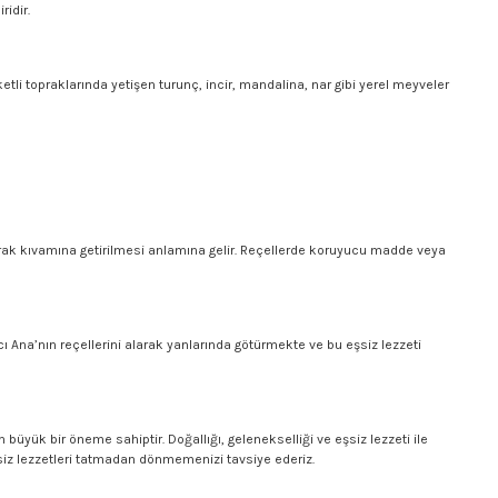
ridir.
tli topraklarında yetişen turunç, incir, mandalina, nar gibi yerel meyveler
arak kıvamına getirilmesi anlamına gelir. Reçellerde koruyucu madde veya
 Ana’nın reçellerini alarak yanlarında götürmekte ve bu eşsiz lezzeti
üyük bir öneme sahiptir. Doğallığı, gelenekselliği ve eşsiz lezzeti ile
siz lezzetleri tatmadan dönmemenizi tavsiye ederiz.