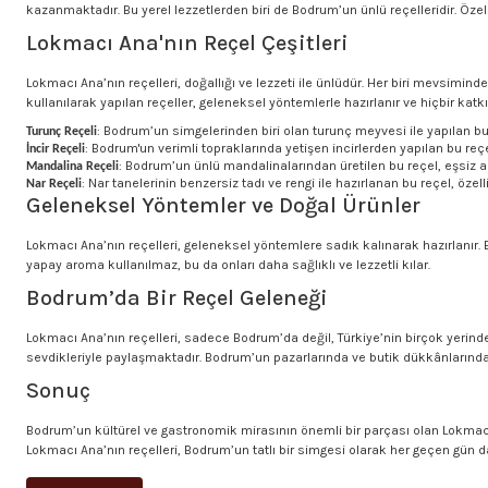
kazanmaktadır. Bu yerel lezzetlerden biri de Bodrum’un ünlü reçelleridir. Özel
Lokmacı Ana'nın Reçel Çeşitleri
Lokmacı Ana’nın reçelleri, doğallığı ve lezzeti ile ünlüdür. Her biri mevsimin
kullanılarak yapılan reçeller, geleneksel yöntemlerle hazırlanır ve hiçbir kat
: Bodrum’un simgelerinden biri olan turunç meyvesi ile yapılan bu 
Turunç Reçeli
: Bodrum'un verimli topraklarında yetişen incirlerden yapılan bu reçel
İncir Reçeli
: Bodrum’un ünlü mandalinalarından üretilen bu reçel, eşsiz a
Mandalina Reçeli
: Nar tanelerinin benzersiz tadı ve rengi ile hazırlanan bu reçel, özell
Nar Reçeli
Geleneksel Yöntemler ve Doğal Ürünler
Lokmacı Ana’nın reçelleri, geleneksel yöntemlere sadık kalınarak hazırlanır
yapay aroma kullanılmaz, bu da onları daha sağlıklı ve lezzetli kılar.
Bodrum’da Bir Reçel Geleneği
Lokmacı Ana’nın reçelleri, sadece Bodrum’da değil, Türkiye’nin birçok yerind
sevdikleriyle paylaşmaktadır. Bodrum’un pazarlarında ve butik dükkânlarında s
Sonuç
Bodrum’un kültürel ve gastronomik mirasının önemli bir parçası olan Lokmacı A
Lokmacı Ana’nın reçelleri, Bodrum’un tatlı bir simgesi olarak her geçen gün 